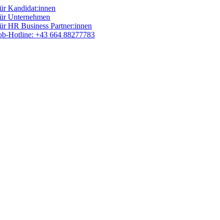
Skip
ür Kandidat:innen
to
ür Unternehmen
content
ür HR Business Partner:innen
ob-Hotline: +43 664 88277783